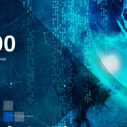
00
nds